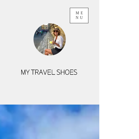
ME
NU